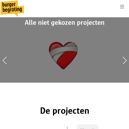
Kli
Alle niet gekozen projecten
31
2520
0
0
De projecten