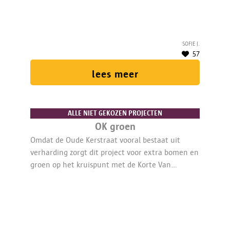
vergroening en ontharding zijn hier mogelijk.
Meer groen brengt ineens meer rust en
gezelligheid op dit drukke kruispunt.
Sofie J.
57
lees meer
ALLE NIET GEKOZEN PROJECTEN
OK groen
Omdat de Oude Kerstraat vooral bestaat uit
verharding zorgt dit project voor extra bomen en
groen op het kruispunt met de Korte Van
Peltstraat.