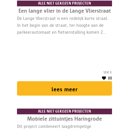
ALLE NIET GEKOZEN PROJECTEN
Een lange vlier in de Lange Vlierstraat
De Lange Vlierstraat is een redelijk korte straat.
In het begin van de straat, ter hoogte van de
parkeerautomaat en fietsenstalling komen 2
bomen - liefst vlierbomen - die voor parfum en
groen zorgen.
Sem D.
88
lees meer
ALLE NIET GEKOZEN PROJECTEN
Mobiele zittuintjes Haringrode
Dit project combineert laagdrempelige