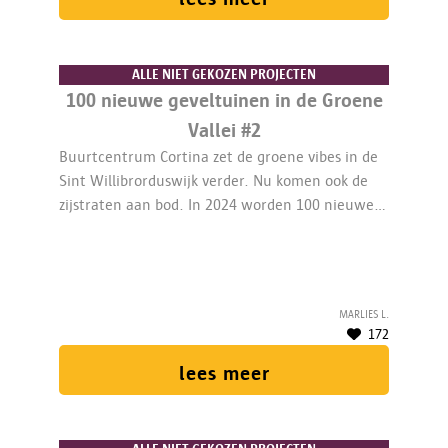
ALLE NIET GEKOZEN PROJECTEN
100 nieuwe geveltuinen in de Groene
Vallei #2
Buurtcentrum Cortina zet de groene vibes in de
Sint Willibrorduswijk verder. Nu komen ook de
zijstraten aan bod. In 2024 worden 100 nieuwe
geveltuinen en 15 geveltonnen gerealiseerd. Een
1/5de medewerker coördineert het project.
Marlies L.
172
lees meer