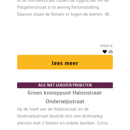
In de Pothoekstraat tussen de Eggestraat en de
Potgieterstraat is te weinig fietsenstalling.
Daarom staan de fietsen er tegen de bomen. Met
dit project komen er extra fietsparkeerplaatsen
in de straat én worden de boomvakken
vergroend.
Erwin W.
65
lees meer
ALLE NIET GEKOZEN PROJECTEN
Groen knooppunt Halenstraat-
Onderwijsstraat
Op de hoek van de Halenstraat en de
Onderwijsstraat bevindt zich een driehoekig
pleintje met 2 bomen en enkele bankjes. Extra