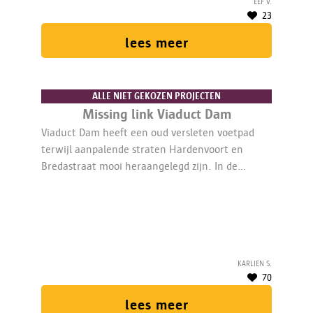
Eef V.
23
lees meer
ALLE NIET GEKOZEN PROJECTEN
Missing link Viaduct Dam
Viaduct Dam heeft een oud versleten voetpad
terwijl aanpalende straten Hardenvoort en
Bredastraat mooi heraangelegd zijn. In de
toekomst wordt dit stuk ook aangepakt, maar
laat ons in de tussentijd al een proefopstelling
maken met belijning en paaltjes. Zo kunnen
buurtbewoners ervaren hoe het beter kan.
Karlien S.
70
lees meer