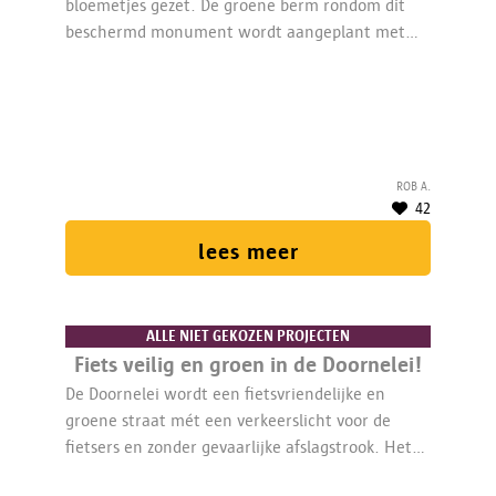
bloemetjes gezet. De groene berm rondom dit
beschermd monument wordt aangeplant met
streekeigen planten en kleurrijke,
bijenvriendelijke veldbloemen.
Rob A.
42
lees meer
ALLE NIET GEKOZEN PROJECTEN
Fiets veilig en groen in de Doornelei!
De Doornelei wordt een ﬁetsvriendelijke en
groene straat mét een verkeerslicht voor de
ﬁetsers en zonder gevaarlijke afslagstrook. Het
vrijgekomen stuk wordt vergroend zodat