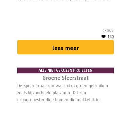
omheining en enkele stapstenen door het
plantvak om naar de parking te gaan.
Chris V.
140
lees meer
ALLE NIET GEKOZEN PROJECTEN
Groene Sfeerstraat
De Speerstraat kan wat extra groen gebruiken
zoals bijvoorbeeld platanen. Dit zijn
droogtebestendige bomen die makkelijk in
onderhoud zijn.