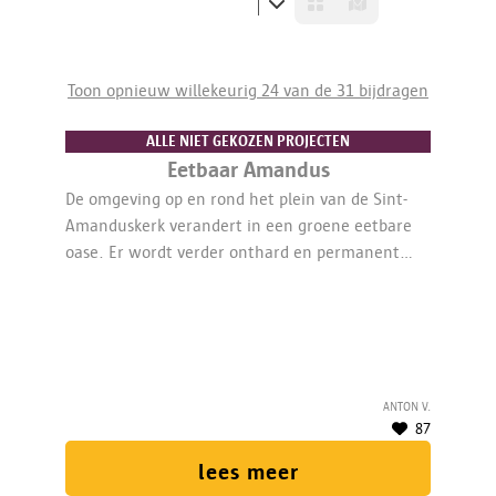
Toon opnieuw willekeurig 24 van de 31 bijdragen
ALLE NIET GEKOZEN PROJECTEN
Eetbaar Amandus
De omgeving op en rond het plein van de Sint-
Amanduskerk verandert in een groene eetbare
oase. Er wordt verder onthard en permanent
vergroend. De uitkomst: voedselproductie in de
stad op openbaar domein. Daarnaast wordt
kennis ook gedeeld zodat er meer eetbaar groen
kan komen in de Antwerpse straten en pleinen.
Anton V.
87
lees meer