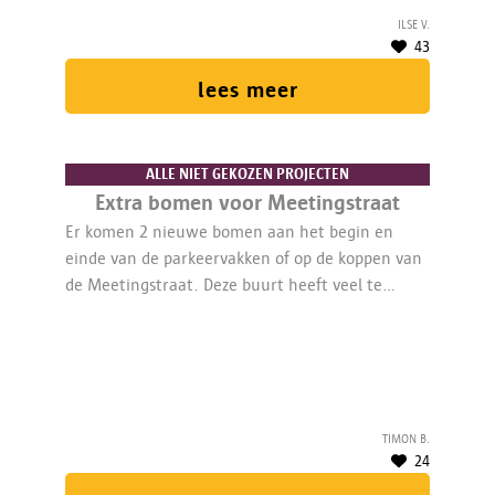
Ilse V.
43
lees meer
ALLE NIET GEKOZEN PROJECTEN
Extra bomen voor Meetingstraat
Er komen 2 nieuwe bomen aan het begin en
einde van de parkeervakken of op de koppen van
de Meetingstraat. Deze buurt heeft veel te
weinig groen, alle beetjes helpen!
Timon B.
24