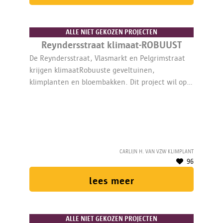
ALLE NIET GEKOZEN PROJECTEN
Reyndersstraat klimaat-ROBUUST
De Reyndersstraat, Vlasmarkt en Pelgrimstraat
krijgen klimaatRobuuste geveltuinen,
klimplanten en bloembakken. Dit project wil op
die manier de omgeving van Robuust, de zero-
waste shop in het stadscentrum, aangenamer
maken. Een 1/5de medewerker coördineert.
Carlijn H. van vzw klimplant
96
lees meer
ALLE NIET GEKOZEN PROJECTEN