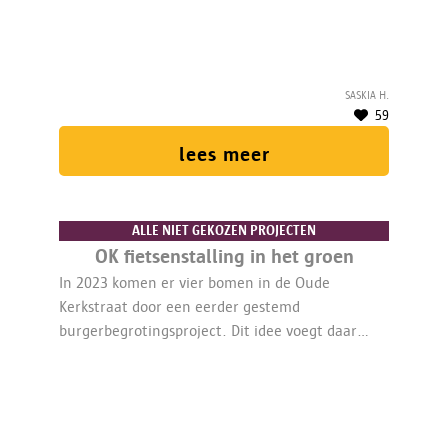
iedereen veilig en aangenaam door de straat kan
ﬁetsen.
Saskia H.
59
lees meer
ALLE NIET GEKOZEN PROJECTEN
OK fietsenstalling in het groen
In 2023 komen er vier bomen in de Oude
Kerkstraat door een eerder gestemd
burgerbegrotingsproject. Dit idee voegt daar
twee ﬁetsenstallingen (nietjes) en eventueel een
bankje aan toe.