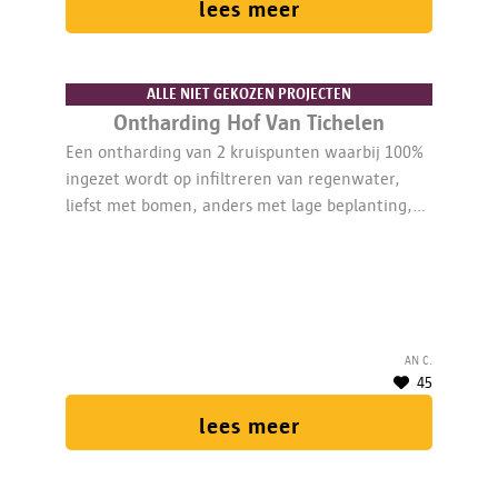
lees meer
ALLE NIET GEKOZEN PROJECTEN
Ontharding Hof Van Tichelen
Een ontharding van 2 kruispunten waarbij 100%
ingezet wordt op infiltreren van regenwater,
liefst met bomen, anders met lage beplanting,
zodat het ontwerp zorgt voor een betere
woonkwaliteit.
An C.
45
lees meer