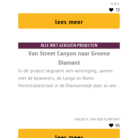
Ilse V.
72
lees meer
ALLE NIET GEKOZEN PROJECTEN
Van Street Canyon naar Groene
Diamant
In dit project vegroent een vereniging, samen
met de bewoners, de Lange en Korte
Herentalsestraat in de Diamantwijk door zo veel
mogelijk te ontharden en te beplanten.
Geveltuinen, groenslingers en bloembakken
zorgen voor een fijnere straat. Een 1/5de
medewerker begeleidt alles.
Carlijn H. van vzw klimplant
95
lees meer