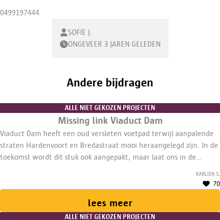
0499197444
SOFIE J.
ONGEVEER 3 JAREN GELEDEN
Andere bijdragen
ALLE NIET GEKOZEN PROJECTEN
Missing link Viaduct Dam
Viaduct Dam heeft een oud versleten voetpad terwijl aanpalende
straten Hardenvoort en Bredastraat mooi heraangelegd zijn. In de
toekomst wordt dit stuk ook aangepakt, maar laat ons in de
tussentijd al een proefopstelling maken met belijning en paaltjes.
Karlien S.
Zo kunnen buurtbewoners ervaren hoe het beter kan.
70
lees meer
ALLE NIET GEKOZEN PROJECTEN