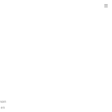
Kli
 van
 en