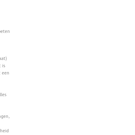
oeten
aat)
 is
t een
lles
ngen,
rheid