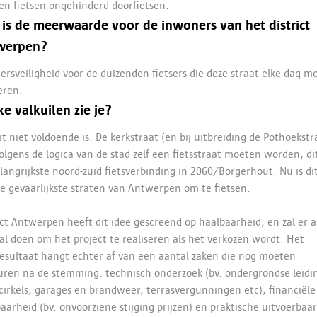
n fietsen ongehinderd doorfietsen.
is de meerwaarde voor de inwoners van het district
werpen?
ersveiligheid voor de duizenden fietsers die deze straat elke dag m
eren.
e valkuilen zie je?
it niet voldoende is. De kerkstraat (en bij uitbreiding de Pothoekstr
olgens de logica van de stad zelf een fietsstraat moeten worden, dit
langrijkste noord-zuid fietsverbinding in 2060/Borgerhout. Nu is di
e gevaarlijkste straten van Antwerpen om te fietsen.
ict Antwerpen heeft dit idee gescreend op haalbaarheid, en zal er a
al doen om het project te realiseren als het verkozen wordt. Het
esultaat hangt echter af van een aantal zaken die nog moeten
ren na de stemming: technisch onderzoek (bv. ondergrondse leidi
cirkels, garages en brandweer, terrasvergunningen etc), financiële
aarheid (bv. onvoorziene stijging prijzen) en praktische uitvoerbaa