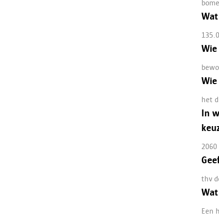
bome
Wat 
135.
Wie 
bewo
Wie 
het d
In w
keuz
2060
Geef
thv d
Wat
Een h