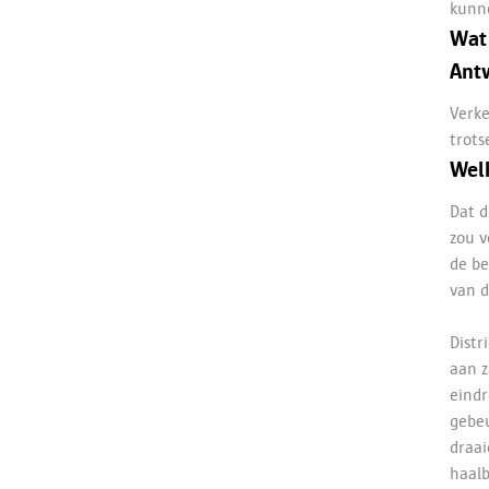
kunne
Wat 
Ant
Verke
trots
Welk
Dat d
zou v
de be
van d
Distr
aan z
eindr
gebeu
draai
haalb