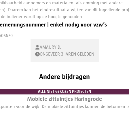
chikbaarheid aannemers en materialen, afstemming met andere
n). Daarom kan het eindresultaat afwijken van dit ingediende proj
 de indiener wordt op de hoogte gehouden.
ernemingsnummer | enkel nodig voor vzw’s
606670
AMAURY D.
ONGEVEER 3 JAREN GELEDEN
Andere bijdragen
ALLE NIET GEKOZEN PROJECTEN
Mobiele zittuintjes Haringrode
tpunten voor de wijk. De mobiele zittuintjes kunnen de betonnen pa