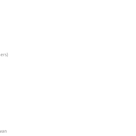
ners)
 van