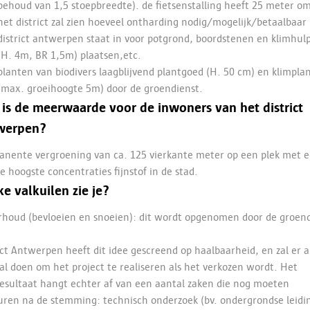
behoud van 1,5 stoepbreedte). de fietsenstalling heeft 25 meter om
het district zal zien hoeveel ontharding nodig/mogelijk/betaalbaar 
district antwerpen staat in voor potgrond, boordstenen en klimhul
(H. 4m, BR 1,5m) plaatsen,etc.
planten van biodivers laagblijvend plantgoed (H. 50 cm) en klimpla
(max. groeihoogte 5m) door de groendienst.
is de meerwaarde voor de inwoners van het district
werpen?
nente vergroening van ca. 125 vierkante meter op een plek met 
e hoogste concentraties fijnstof in de stad.
e valkuilen zie je?
houd (bevloeien en snoeien): dit wordt opgenomen door de groen
ict Antwerpen heeft dit idee gescreend op haalbaarheid, en zal er a
al doen om het project te realiseren als het verkozen wordt. Het
esultaat hangt echter af van een aantal zaken die nog moeten
ren na de stemming: technisch onderzoek (bv. ondergrondse leidi