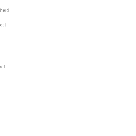
rheid
ect,
met