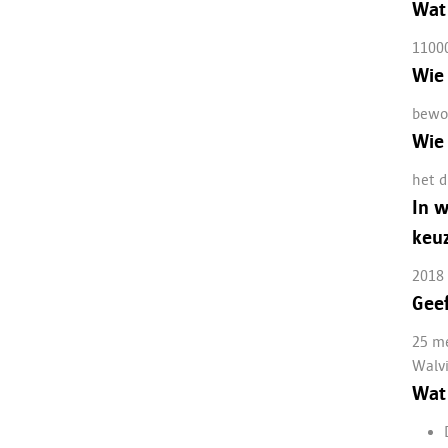
Wat 
1100
Wie 
bewo
Wie 
het d
In w
keuz
2018
Geef
25 me
Walvi
Wat