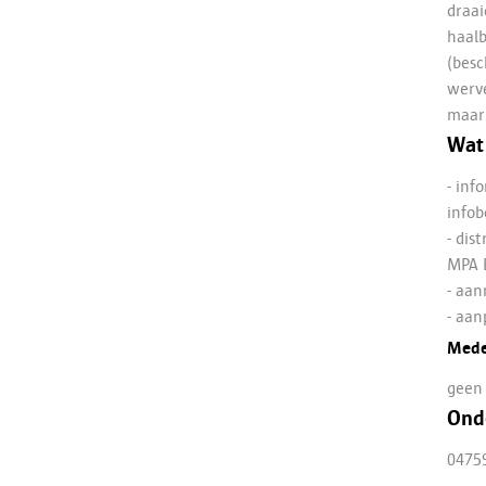
draai
haalb
(bes
werve
maar
Wat 
- inf
infob
- dis
MPA 
- aan
- aan
Mede
geen
Ond
0475