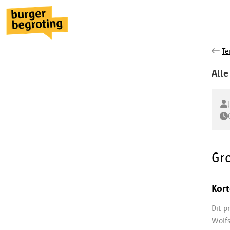
Te
Alle
Gr
Kort
Dit p
Wolfs