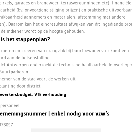
cirkels, garages en brandweer, terrasvergunningen etc), financiële
aarheid (bv. onvoorziene stijging prijzen) en praktische uitvoerbaa
chikbaarheid aannemers en materialen, afstemming met andere
n). Daarom kan het eindresultaat afwijken van dit ingediende proj
 de indiener wordt op de hoogte gehouden.
is het stappenplan?
ormeren en creëren van draagvlak bij buurtbewoners: er komt een
ord aan de fietsenstalling .
trict Antwerpen onderzoekt de technische haalbaarheid in overleg 
Buurtparkeren
nemer van de stad voert de werken uit
planting door district
werkersbudget: VTE verhouding
 personeel
ernemingsnummer | enkel nodig voor vzw’s
978097