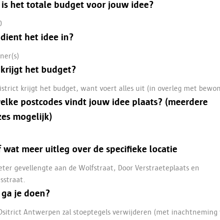
is het totale budget voor jouw idee?
0
dient het idee in?
ner(s)
krijgt het budget?
istrict krijgt het budget, want voert alles uit (in overleg met bewo
elke postcodes vindt jouw idee plaats? (meerdere
es mogelijk)
 wat meer uitleg over de specifieke locatie
ter gevellengte aan de Wolfstraat, Door Verstraeteplaats en
sstraat.
 ga je doen?
Dsitrict Antwerpen zal stoeptegels verwijderen (met inachtneming