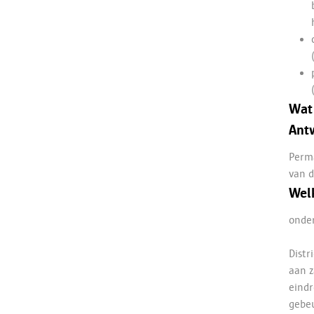
Wat 
Ant
Perma
van d
Welk
onder
Distr
aan z
eindr
gebeu