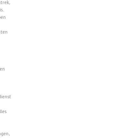
trek,
is.
pen
nten
een
dienst
lles
ngen,