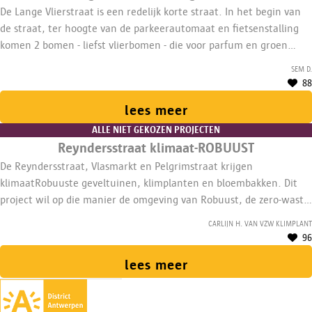
De Lange Vlierstraat is een redelijk korte straat. In het begin van
de straat, ter hoogte van de parkeerautomaat en fietsenstalling
komen 2 bomen - liefst vlierbomen - die voor parfum en groen
zorgen.
Sem D.
88
lees meer
ALLE NIET GEKOZEN PROJECTEN
Reyndersstraat klimaat-ROBUUST
De Reyndersstraat, Vlasmarkt en Pelgrimstraat krijgen
klimaatRobuuste geveltuinen, klimplanten en bloembakken. Dit
project wil op die manier de omgeving van Robuust, de zero-waste
shop in het stadscentrum, aangenamer maken. Een 1/5de
Carlijn H. van vzw klimplant
medewerker coördineert.
96
lees meer